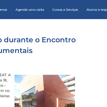
omos
Agende uma visita
Cursos e Serviços
Alunos e res
o durante o Encontro
rumentais
EAT. A
a 18,
is –
ir no
leiras