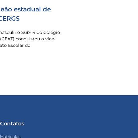
eão estadual de
 CERGS
masculino Sub-14 do Colégio
 (CEAT) conquistou o vice-
to Escolar do
Contatos
Matrículas