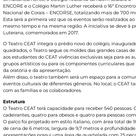
ENCORE e o Colégio Martin Luther receberá o 16º Encontro
Nacional de Corais – ENCORSE, totalizando mais de 700 mú
Esta será a primeira vez que os eventos serão realizados ao
mesmo tempo e na mesma região. A iniciativa se deve à 
Luterana, comemorados em 2017.
O Teatro CEAT integra o prédio novo do colégio, inaugurado
quadrados, o Teatro segue os moldes das grandes casas de e
aos estudantes do CEAT vivências exclusivas seja para as au
grupos artísticos ou para os componentes curriculares qu
da oratória e da apresentação.
Além disso, o teatro também será um espaço para a comu
eventos culturais de diferentes gêneros. No local, o CEAT
com as famílias e os colaboradores.
Estrutura
O Teatro CEAT terá capacidade para receber 540 pessoas. 
cadeirantes, quatro para obesos e quatro para pessoas co
O palco foi projetado em estilo italiano, com área total de
de cena de 6 metros, largura de 9,7 metros e profundidade
apresentações possui uma área de quartelada com 25 peça