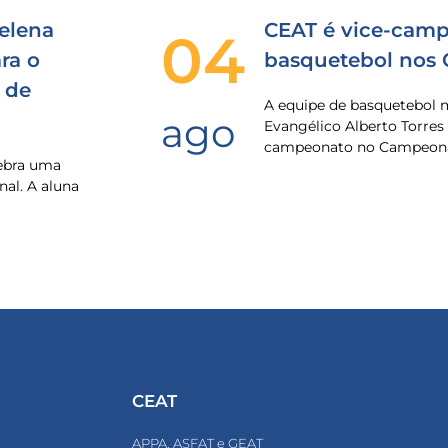
elena
CEAT é vice-camp
04
ra o
basquetebol nos
 de
A equipe de basquetebol 
ago
Evangélico Alberto Torres
campeonato no Campeona
lebra uma
nal. A aluna
CEAT
APPA, ASFAT e GEAT