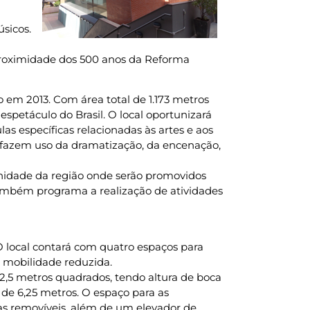
sicos.
proximidade dos 500 anos da Reforma
 em 2013. Com área total de 1.173 metros
spetáculo do Brasil. O local oportunizará
las específicas relacionadas às artes e aos
e fazem uso da dramatização, da encenação,
nidade da região onde serão promovidos
 também programa a realização de atividades
O local contará com quatro espaços para
m mobilidade reduzida.
 92,5 metros quadrados, tendo altura de boca
 de 6,25 metros. O espaço para as
s removíveis, além de um elevador de