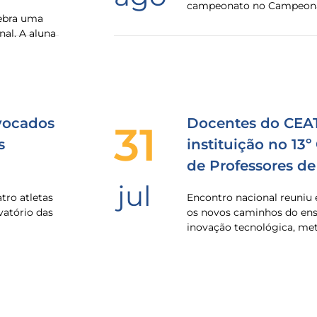
campeonato no Campeona
lebra uma
nal. A aluna
vocados
Docentes do CEA
31
s
instituição no 13º
de Professores d
jul
ro atletas
Encontro nacional reuniu 
vatório das
os novos caminhos do ens
inovação tecnológica, me