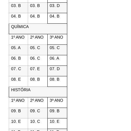
03. B
03. B
03. D
04. B
04. B
04. B
QUÍMICA
1º ANO
2º ANO
3º ANO
05. A
05. C
05. C
06. B
06. C
06. A
07. C
07. E
07. D
08. E
08. B
08. B
HISTÓRIA
1º ANO
2º ANO
3º ANO
09. B
09. C
09. B
10. E
10. C
10. E