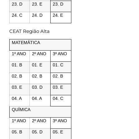
23. D
23. E
23. D
24. C
24. D
24. E
CEAT Região Alta
MATEMÁTICA
1º ANO
2º ANO
3º ANO
01. B
01. E
01. C
02. B
02. B
02. B
03. E
03. D
03. E
04. A
04. A
04. C
QUÍMICA
1º ANO
2º ANO
3º ANO
05. B
05. D
05. E