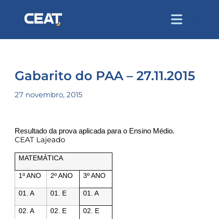
Gabarito do PAA – 27.11.2015
27 novembro, 2015
Resultado da prova aplicada para o Ensino Médio.
CEAT Lajeado
MATEMÁTICA
1º ANO
2º ANO
3º ANO
01. A
01. E
01. A
02. A
02. E
02. E