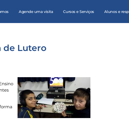
omos
Agende uma visita
Cursos e Serviços
Alunos e res
 de Lutero
Ensino
ntes
eforma