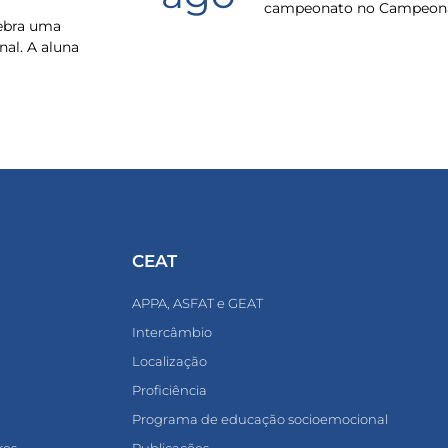
campeonato no Campeona
lebra uma
nal. A aluna
CEAT
APPA, ASFAT e GEAT
Intercâmbio
Localização
Proficiência
Programa de educação socioemocional