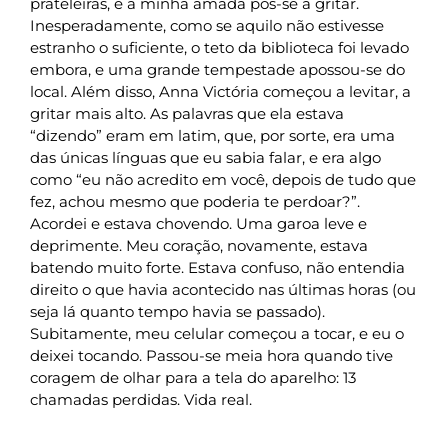
prateleiras, e a minha amada pôs-se a gritar.
Inesperadamente, como se aquilo não estivesse
estranho o suficiente, o teto da biblioteca foi levado
embora, e uma grande tempestade apossou-se do
local. Além disso, Anna Victória começou a levitar, a
gritar mais alto. As palavras que ela estava
“dizendo” eram em latim, que, por sorte, era uma
das únicas línguas que eu sabia falar, e era algo
como “eu não acredito em você, depois de tudo que
fez, achou mesmo que poderia te perdoar?”.
Acordei e estava chovendo. Uma garoa leve e
deprimente. Meu coração, novamente, estava
batendo muito forte. Estava confuso, não entendia
direito o que havia acontecido nas últimas horas (ou
seja lá quanto tempo havia se passado).
Subitamente, meu celular começou a tocar, e eu o
deixei tocando. Passou-se meia hora quando tive
coragem de olhar para a tela do aparelho: 13
chamadas perdidas. Vida real.