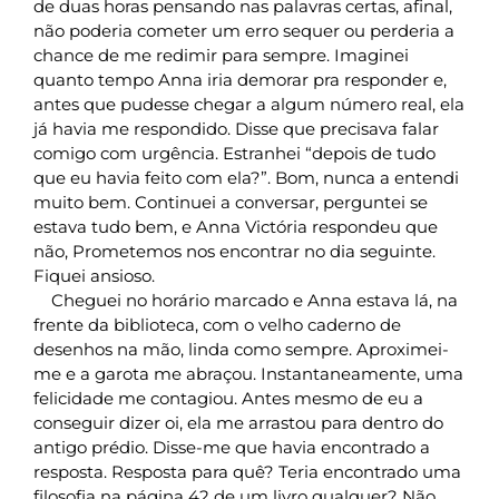
de duas horas pensando nas palavras certas, afinal,
não poderia cometer um erro sequer ou perderia a
chance de me redimir para sempre. Imaginei
quanto tempo Anna iria demorar pra responder e,
antes que pudesse chegar a algum número real, ela
já havia me respondido. Disse que precisava falar
comigo com urgência. Estranhei “depois de tudo
que eu havia feito com ela?”. Bom, nunca a entendi
muito bem. Continuei a conversar, perguntei se
estava tudo bem, e Anna Victória respondeu que
não, Prometemos nos encontrar no dia seguinte.
Fiquei ansioso.
Cheguei no horário marcado e Anna estava lá, na
frente da biblioteca, com o velho caderno de
desenhos na mão, linda como sempre. Aproximei-
me e a garota me abraçou. Instantaneamente, uma
felicidade me contagiou. Antes mesmo de eu a
conseguir dizer oi, ela me arrastou para dentro do
antigo prédio. Disse-me que havia encontrado a
resposta. Resposta para quê? Teria encontrado uma
filosofia na página 42 de um livro qualquer? Não,