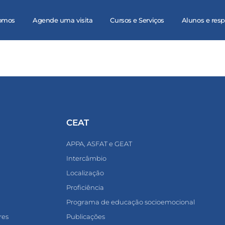
omos
Agende uma visita
Cursos e Serviços
Alunos e res
CEAT
APPA, ASFAT e GEAT
Intercâmbio
Localização
Proficiência
Programa de educação socioemocional
res
Publicações