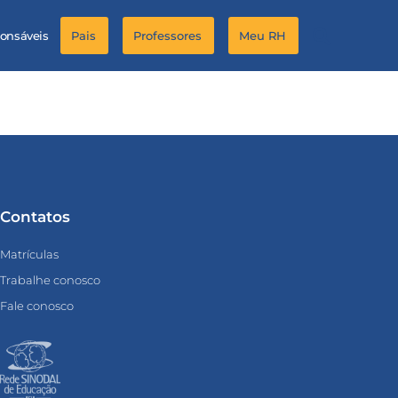
ponsáveis
Pais
Professores
Meu RH
Contatos
Matrículas
Trabalhe conosco
Fale conosco