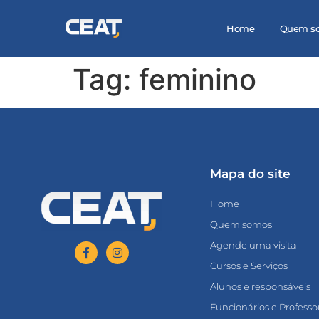
Home
Quem s
Tag:
feminino
Mapa do site
Home
Quem somos
Agende uma visita
Cursos e Serviços
Alunos e responsáveis
Funcionários e Professo