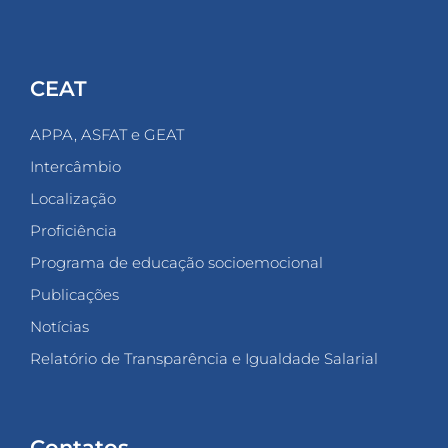
e
aíses
omo
anadá
CEAT
s
stados
APPA, ASFAT e GEAT
nidos
ão
Intercâmbio
eve
er
Localização
ifundida
ara
Proficiência
s
utras
Programa de educação socioemocional
ações,
pesar
Publicações
a
rande
Notícias
nfluência
ue
Relatório de Transparência e Igualdade Salarial
la
xerce.
O
ue
Contatos
reocupante,