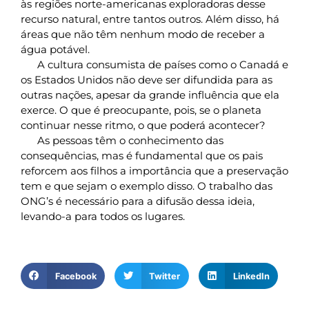
às regiões norte-americanas exploradoras desse
ode
recurso natural, entre tantos outros. Além disso, há
esultar
o
áreas que não têm nenhum modo de receber a
uturo
água potável.
U,
A cultura consumista de países como o Canadá e
té
esmo
os Estados Unidos não deve ser difundida para as
o
outras nações, apesar da grande influência que ela
osso
resente,
exerce. O que é preocupante, pois, se o planeta
omo
continuar nesse ritmo, o que poderá acontecer?
á
As pessoas têm o conhecimento das
odemos
erceber.
consequências, mas é fundamental que os pais
A
reforcem aos filhos a importância que a preservação
scassez
tem e que sejam o exemplo disso. O trabalho das
e
gua
ONG’s é necessário para a difusão dessa ideia,
levando-a para todos os lugares.
xemplo
isso.
e
0
itros
or
Facebook
Twitter
LinkedIn
ia
ão
deais,