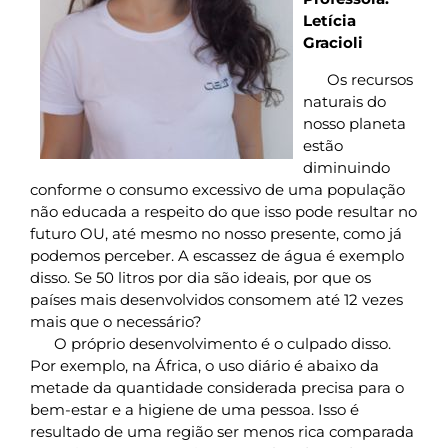
Letícia
or
Gracioli
ue
anto
Os recursos
onsumo?
naturais do
s
nosso planeta
ecursos
aturais
estão
o
diminuindo
osso
conforme o consumo excessivo de uma população
laneta
stão
não educada a respeito do que isso pode resultar no
iminuindo
futuro OU, até mesmo no nosso presente, como já
onforme
podemos perceber. A escassez de água é exemplo
onsumo
disso. Se 50 litros por dia são ideais, por que os
xcessivo
países mais desenvolvidos consomem até 12 vezes
e
ma
mais que o necessário?
opulação
O próprio desenvolvimento é o culpado disso.
ão
Por exemplo, na África, o uso diário é abaixo da
ducada
metade da quantidade considerada precisa para o
espeito
bem-estar e a higiene de uma pessoa. Isso é
o
ue
resultado de uma região ser menos rica comparada
sso