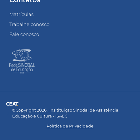
ois,
e
Matrículas
laneta
Trabalhe conosco
ontinuar
esse
Fale conosco
itmo,
ue
oderá
contecer?
s
essoas
êm
onhecimento
as
onsequências,
as
undamental
ue
©Copyright 2026 . Insitituição Sinodal de Assistência,
s
Educação e Cultura - ISAEC
ais
eforcem
Política de Privacidade
os
ilhos