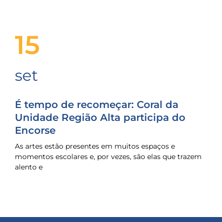
baixo
a
etade
15
a
uantidade
onsiderada
recisa
set
ara
em-
star
É tempo de recomeçar: Coral da
Unidade Região Alta participa do
igiene
e
Encorse
ma
essoa.
As artes estão presentes em muitos espaços e
sso
momentos escolares e, por vezes, são elas que trazem
esultado
alento e
e
ma
egião
er
enos
ica
omparada