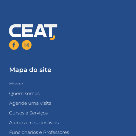
s
egiões
orte-
mericanas
xploradoras
esse
ecurso
atural,
ntre
antos
utros.
lém
isso,
á
Mapa do site
reas
ue
ão
Home
êm
enhum
Quem somos
odo
e
Agende uma visita
eceber
Cursos e Serviços
gua
otável.
Alunos e responsáveis
A
ultura
Funcionários e Professores
onsumista