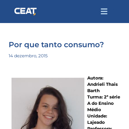
Por que tanto consumo?
14 dezembro, 2015
utora:
ndrieli
hais
arth
Autora:
urma:
ª
Andrieli Thais
érie
Barth
A
Turma: 2ª série
o
nsino
A do Ensino
édio
Médio
nidade:
ajeado
Unidade:
rofessora:
Lajeado
etícia
Professora:
racioli