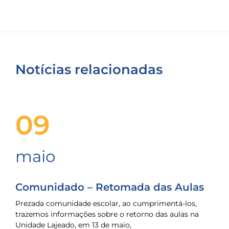
or
ue
s
aíses
ais
esenvolvidos
onsomem
té
Notícias relacionadas
2
ezes
ais
ue
ecessário?
09
O
róprio
esenvolvimento
maio
ulpado
isso.
or
Comunidado – Retomada das Aulas
xemplo,
a
Prezada comunidade escolar, ao cumprimentá-los,
frica,
trazemos informações sobre o retorno das aulas na
so
Unidade Lajeado, em 13 de maio,
iário