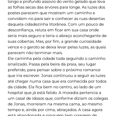
longo e profundo assovio do vento gelado que leva
as folhas secas das árvores para longe. As luzes dos
postes parecem que mostram um caminho e
convidam-no para sair e conhecer as ruas desertas
daquela cidadezinha litorânea. Com um pouco de
desconfiança, reluta em ficar em sua casa onde
seria mais seguro e teria o abraço aconchegante de
suas cobertas. Mas, por fim, a grande curiosidade
vence e o garoto se deixa levar pelas luzes, as quais
parecem não terminar mais.
Ele caminha pela cidade toda seguindo o caminho
sinalizado. Passa pela beira da praia, seu lugar
preferido, para pensar sobre o próximo romance
que iria escrever. Jonas continuou a seguir as luzes
até chegar numa casa que era conhecida por todos
da cidade. Ela fica bem no centro, ao lado de um
hospital que já está falido. A moradia pertencia a
um casal de idosos que, conforme diziam os colegas
de Jonas, morreram na mesma cama, ao mesmo
tempo e, ainda por cima, abraçados. A casa agora
está abandonada e ninguém tem coragem de