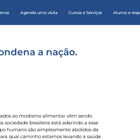
omos
Agende uma visita
Cursos e Serviços
Alunos e res
ondena a nação.
onados ao modismo alimentar vêm sendo
a sociedade brasileira está aderindo a esse
corpo humano são simplesmente abolidos da
 para qual caminho estamos levando a saúde