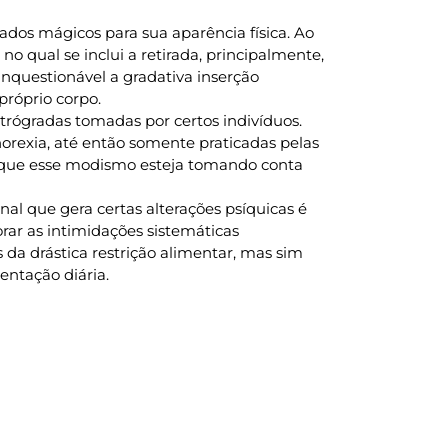
dos mágicos para sua aparência física. Ao
o qual se inclui a retirada, principalmente,
inquestionável a gradativa inserção
róprio corpo.
trógradas tomadas por certos indivíduos.
norexia, até então somente praticadas pelas
r que esse modismo esteja tomando conta
al que gera certas alterações psíquicas é
rar as intimidações sistemáticas
 da drástica restrição alimentar, mas sim
ntação diária.