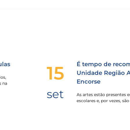
las
É tempo de recom
15
Unidade Região Al
os,
Encorse
s na
set
As artes estão presentes
escolares e, por vezes, sã