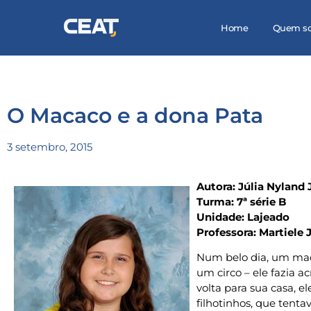
Home
Quem s
O Macaco e a dona Pata
3 setembro, 2015
Autora: Júlia Nyland 
Turma: 7ª série B
Unidade: Lajeado
Professora: Martiele
Num belo dia, um mac
um circo – ele fazia 
volta para sua casa, 
filhotinhos, que tenta