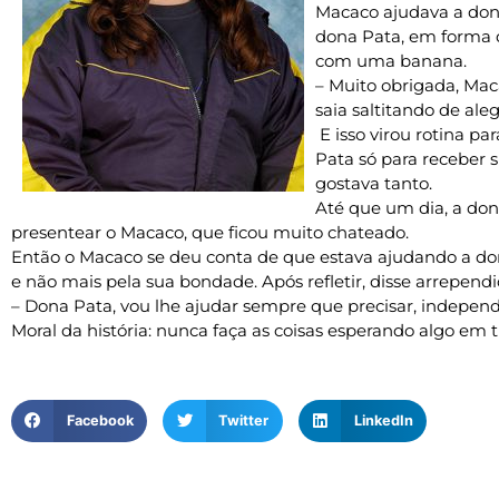
Macaco ajudava a dona
dona Pata, em forma 
com uma banana.
– Muito obrigada, Maca
saia saltitando de ale
E isso virou rotina pa
Pata só para receber 
gostava tanto.
Até que um dia, a do
presentear o Macaco, que ficou muito chateado.
Então o Macaco se deu conta de que estava ajudando a do
e não mais pela sua bondade. Após refletir, disse arrependi
– Dona Pata, vou lhe ajudar sempre que precisar, indepe
Moral da história: nunca faça as coisas esperando algo em t
Facebook
Twitter
LinkedIn