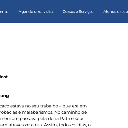
omos
Agende uma visita
Cursos e Serviços
Alunos e res
Jost
 Jung
aco estava no seu trabalho – que era em
acrobacias e malabarismos. No caminho de
ele sempre passava pela dona Pata e seus
vam atravessar a rua. Assim, todos os dias, o