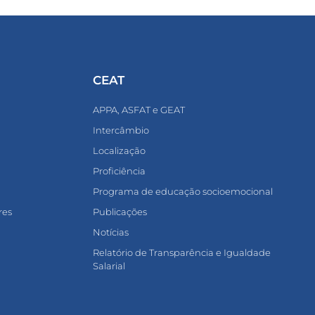
CEAT
APPA, ASFAT e GEAT
Intercâmbio
Localização
Proficiência
Programa de educação socioemocional
res
Publicações
Notícias
Relatório de Transparência e Igualdade
Salarial