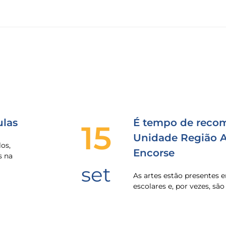
las
É tempo de recom
15
Unidade Região Al
os,
Encorse
s na
set
As artes estão presentes
escolares e, por vezes, sã