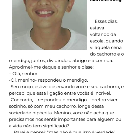
Esses dias,
estava
voltando da
escola, quando
vi aquela cena
do cachorro e o
mendigo, juntos, dividindo o abrigo e a comida.
Aproximei-me daquele senhor e disse:
– Olá, senhor!
-Oi, menino- respondeu o mendigo.
-Seu moço, estive observando você e seu cachorro, e
percebi que essa ligação entre vocês é incrível.
-Concordo, – respondeu o mendigo – prefiro viver
sozinho, só com meu cachorro, longe dessa
sociedade hipócrita. Menino, você não acha que
precisamos nos sentir importantes para alguém ou
a vida não tem significado?
Parei e pensei: “mas não é que isso é verdade”,