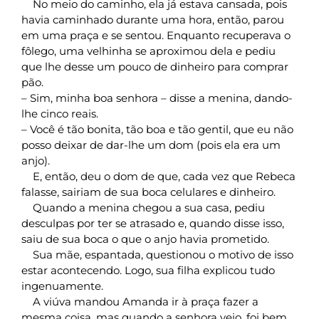
No meio do caminho, ela já estava cansada, pois
havia caminhado durante uma hora, então, parou
em uma praça e se sentou. Enquanto recuperava o
fôlego, uma velhinha se aproximou dela e pediu
que lhe desse um pouco de dinheiro para comprar
pão.
– Sim, minha boa senhora – disse a menina, dando-
lhe cinco reais.
– Você é tão bonita, tão boa e tão gentil, que eu não
posso deixar de dar-lhe um dom (pois ela era um
anjo).
E, então, deu o dom de que, cada vez que Rebeca
falasse, sairiam de sua boca celulares e dinheiro.
Quando a menina chegou a sua casa, pediu
desculpas por ter se atrasado e, quando disse isso,
saiu de sua boca o que o anjo havia prometido.
Sua mãe, espantada, questionou o motivo de isso
estar acontecendo. Logo, sua filha explicou tudo
ingenuamente.
A viúva mandou Amanda ir à praça fazer a
mesma coisa, mas quando a senhora veio, foi bem