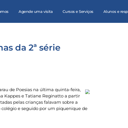
omos
Agende uma visita
Cursos e Serviços
Alunos e res
as da 2ª série
rau de Poesias na última quinta-feira,
na Kappes e Tatiane Reginatto a partir
citadas pelas crianças falavam sobre a
 do colégio e seguido por um piquenique de