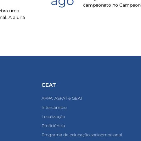
ago
campeonato no Campeona
lebra uma
nal. A aluna
CEAT
APPA, ASFAT e GEAT
Intercâmbio
Localização
Proficiência
Programa de educação socioemocional