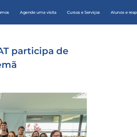
omos
Agende uma visita
Cursos e Serviços
Alunos e res
AT participa de
lemã