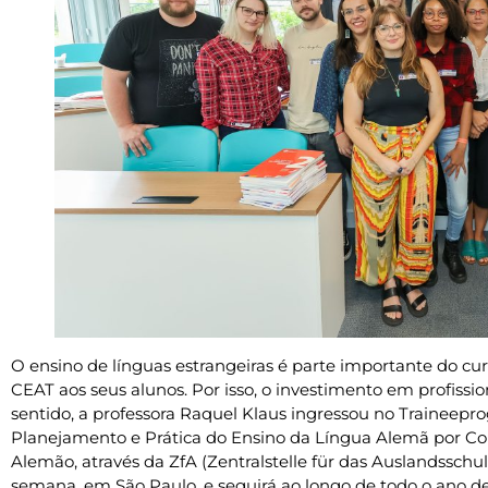
O ensino de línguas estrangeiras é parte importante do curr
CEAT aos seus alunos. Por isso, o investimento em profissi
sentido, a professora Raquel Klaus ingressou no Traineepr
Planejamento e Prática do Ensino da Língua Alemã por C
Alemão, através da ZfA (Zentralstelle für das Auslandsschu
semana, em São Paulo, e seguirá ao longo de todo o ano d