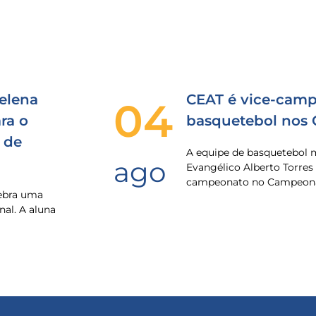
elena
CEAT é vice-camp
04
ra o
basquetebol nos
 de
A equipe de basquetebol 
ago
Evangélico Alberto Torres
campeonato no Campeona
lebra uma
nal. A aluna