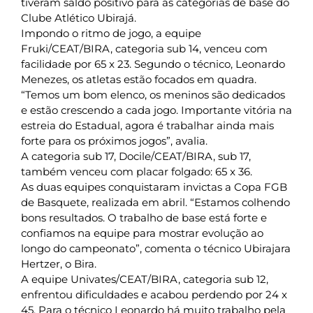
tiveram saldo positivo para as categorias de base do
Clube Atlético Ubirajá.
Impondo o ritmo de jogo, a equipe
Fruki/CEAT/BIRA, categoria sub 14, venceu com
facilidade por 65 x 23. Segundo o técnico, Leonardo
Menezes, os atletas estão focados em quadra.
“Temos um bom elenco, os meninos são dedicados
e estão crescendo a cada jogo. Importante vitória na
estreia do Estadual, agora é trabalhar ainda mais
forte para os próximos jogos”, avalia.
A categoria sub 17, Docile/CEAT/BIRA, sub 17,
também venceu com placar folgado: 65 x 36.
As duas equipes conquistaram invictas a Copa FGB
de Basquete, realizada em abril. “Estamos colhendo
bons resultados. O trabalho de base está forte e
confiamos na equipe para mostrar evolução ao
longo do campeonato”, comenta o técnico Ubirajara
Hertzer, o Bira.
A equipe Univates/CEAT/BIRA, categoria sub 12,
enfrentou dificuldades e acabou perdendo por 24 x
45. Para o técnico Leonardo há muito trabalho pela