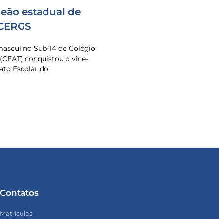
eão estadual de
 CERGS
masculino Sub-14 do Colégio
 (CEAT) conquistou o vice-
to Escolar do
Contatos
Matrículas