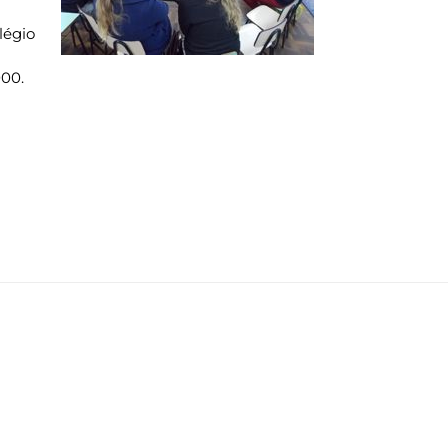
légio
000.