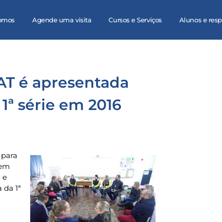
omos
Agende uma visita
Cursos e Serviços
Alunos e res
AT é apresentada
 1ª série em 2016
 para
 em
 e
 da 1ª