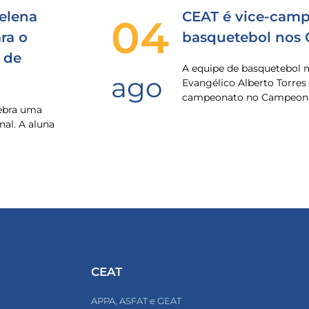
elena
CEAT é vice-camp
04
ra o
basquetebol nos
 de
A equipe de basquetebol 
ago
Evangélico Alberto Torres
campeonato no Campeona
lebra uma
nal. A aluna
CEAT
APPA, ASFAT e GEAT