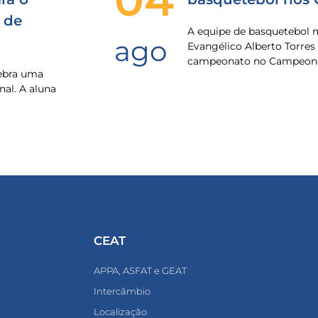
 de
A equipe de basquetebol 
ago
Evangélico Alberto Torres
campeonato no Campeona
lebra uma
nal. A aluna
CEAT
APPA, ASFAT e GEAT
Intercâmbio
Localização