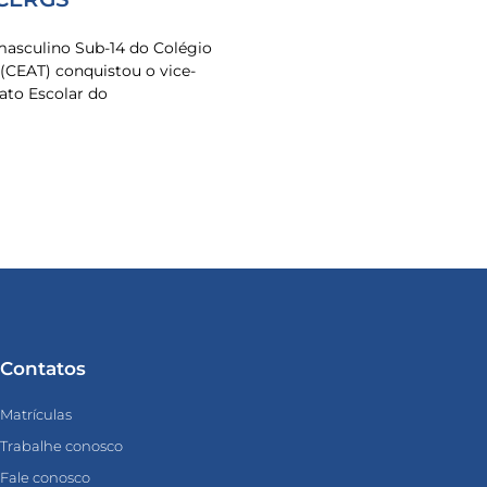
masculino Sub-14 do Colégio
 (CEAT) conquistou o vice-
to Escolar do
Contatos
Matrículas
Trabalhe conosco
Fale conosco