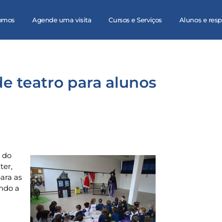
omos
Agende uma visita
Cursos e Serviços
Alunos e res
e teatro para alunos
s do
ter,
ara as
ando a