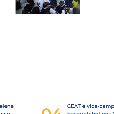
elena
CEAT é vice-camp
04
ra o
basquetebol nos