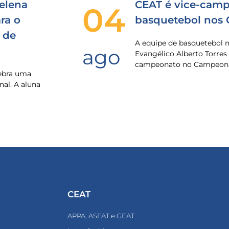
elena
CEAT é vice-camp
04
ra o
basquetebol nos
 de
A equipe de basquetebol 
ago
Evangélico Alberto Torres
campeonato no Campeona
lebra uma
nal. A aluna
CEAT
APPA, ASFAT e GEAT