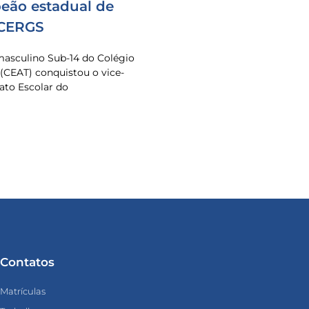
eão estadual de
 CERGS
masculino Sub-14 do Colégio
 (CEAT) conquistou o vice-
to Escolar do
Contatos
Matrículas