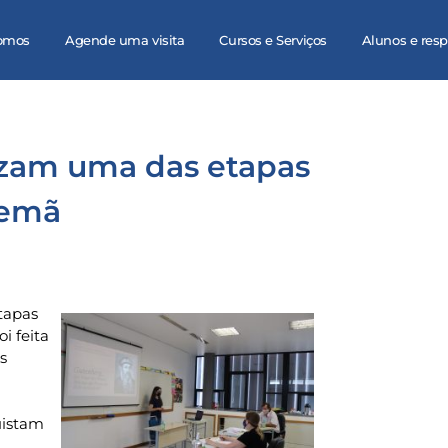
omos
Agende uma visita
Cursos e Serviços
Alunos e res
lizam uma das etapas
lemã
tapas
i feita
s
uistam