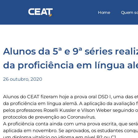
Home
Quem s
Alunos da 5ª e 9ª séries rea
da proficiência em língua a
26 outubro, 2020
Alunos do CEAT fizeram hoje a prova oral DSD I, uma das e
da proficiência em língua alemã. A aplicação da avaliação fo
pelos professores Roselli Kussler e Vilson Weber seguindo o
protocolos de prevenção ao Coronavírus.
A proficiência conta ainda com uma prova escrita, que será
aplicada em novembro. Se aprovados, os estudantes conq
um diploma vitalício no idioma em nível B2 ou C1.