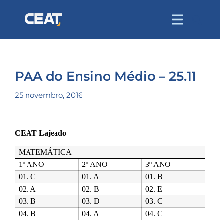
PAA do Ensino Médio – 25.11
25 novembro, 2016
CEAT Lajeado
MATEMÁTICA
1º ANO
2º ANO
3º ANO
01. C
01. A
01. B
02. A
02. B
02. E
03. B
03. D
03. C
04. B
04. A
04. C