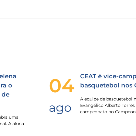
elena
CEAT é vice-camp
04
ra o
basquetebol nos
 de
A equipe de basquetebol 
ago
Evangélico Alberto Torres
campeonato no Campeona
lebra uma
nal. A aluna