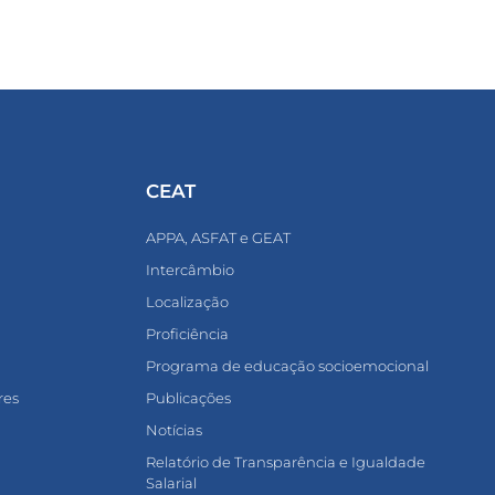
CEAT
APPA, ASFAT e GEAT
Intercâmbio
Localização
Proficiência
Programa de educação socioemocional
res
Publicações
Notícias
Relatório de Transparência e Igualdade
Salarial