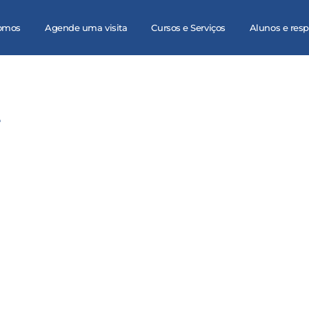
omos
Agende uma visita
Cursos e Serviços
Alunos e res
2