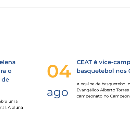
elena
CEAT é vice-camp
04
ra o
basquetebol nos
 de
A equipe de basquetebol 
ago
Evangélico Alberto Torres
campeonato no Campeona
lebra uma
nal. A aluna