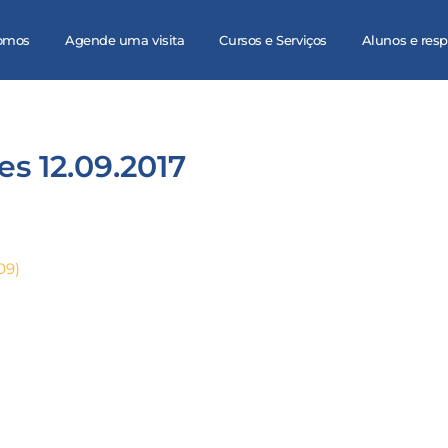
omos
Agende uma visita
Cursos e Serviços
Alunos e res
es 12.09.2017
09)