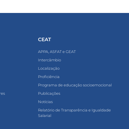
CEAT
APPA, ASFAT e GEAT
Intercâmbio
Localização
Proficiência
Programa de educação socioemocional
res
Publicações
Notícias
Relatório de Transparência e Igualdade
Salarial