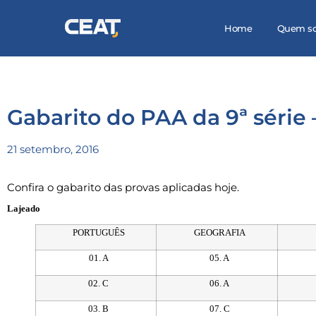
Home
Quem s
Gabarito do PAA da 9ª série –
21 setembro, 2016
Confira o gabarito das provas aplicadas hoje.
Lajeado
PORTUGUÊS
GEOGRAFIA
01. A
05. A
02. C
06. A
03. B
07. C