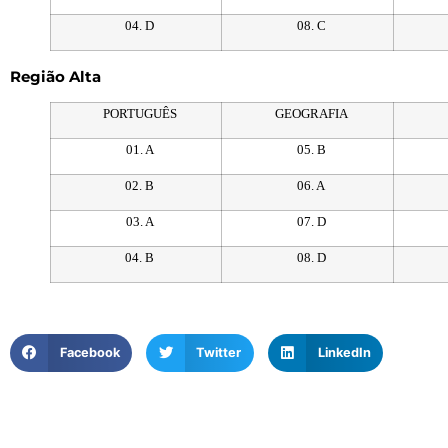
04. D
08. C
Região Alta
PORTUGUÊS
GEOGRAFIA
01. A
05. B
02. B
06. A
03. A
07. D
04. B
08. D
Facebook
Twitter
LinkedIn