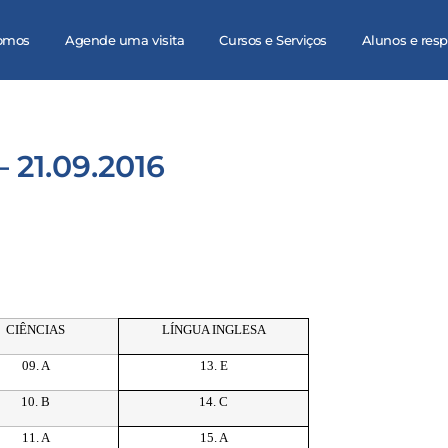
omos
Agende uma visita
Cursos e Serviços
Alunos e res
 21.09.2016
CIÊNCIAS
LÍNGUA INGLESA
09. A
13. E
10. B
14. C
11. A
15. A