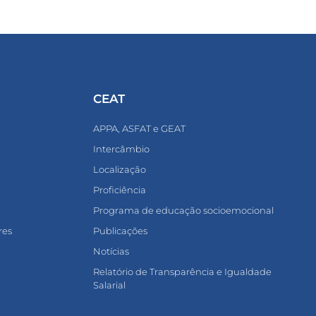
CEAT
APPA, ASFAT e GEAT
Intercâmbio
Localização
Proficiência
Programa de educação socioemocional
res
Publicações
Notícias
Relatório de Transparência e Igualdade
Salarial