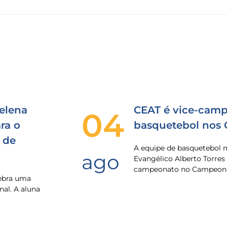
elena
CEAT é vice-camp
04
ra o
basquetebol nos
 de
A equipe de basquetebol 
ago
Evangélico Alberto Torres
campeonato no Campeona
lebra uma
nal. A aluna