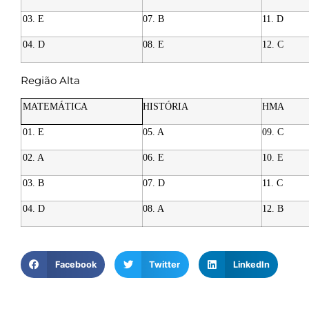
03. E
07. B
11. D
04. D
08. E
12. C
Região Alta
MATEMÁTICA
HISTÓRIA
HMA
01. E
05. A
09. C
02. A
06. E
10. E
03. B
07. D
11. C
04. D
08. A
12. B
Facebook
Twitter
LinkedIn