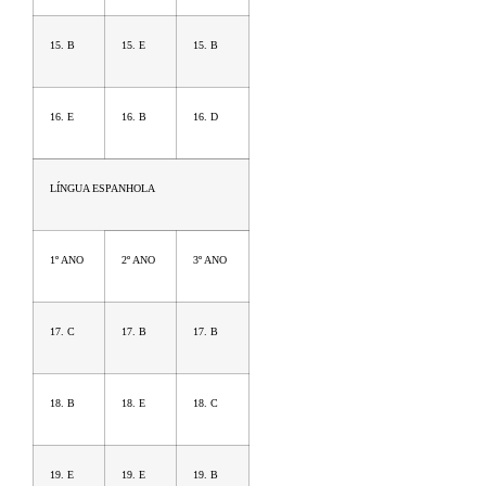
15. B
15. E
15. B
16. E
16. B
16. D
LÍNGUA ESPANHOLA
1º ANO
2º ANO
3º ANO
17. C
17. B
17. B
18. B
18. E
18. C
19. E
19. E
19. B