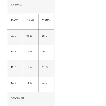
HISTÓRIA
1º ANO
2º ANO
3º ANO
09. B
09. E
09. B
10. B
10. B
10. C
11. B
11. A
11. D
12. E
12. E
12. C
GEOGRAFIA