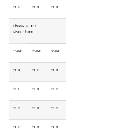
24. E
24. D
24. D
LÍNGUA INGLESA
NÍVEL BÁSICO
1º ANO
2º ANO
3º ANO
21. B
21. E
21. D
22. A
22. D
22. C
23. C
23. D
23. C
24. E
24. D
24. D