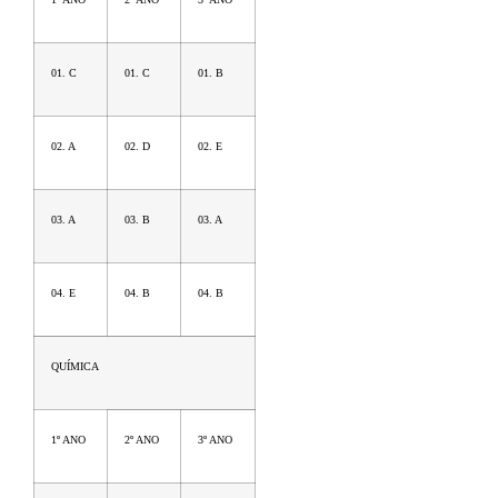
01. C
01. C
01. B
02. A
02. D
02. E
03. A
03. B
03. A
04. E
04. B
04. B
QUÍMICA
1º ANO
2º ANO
3º ANO