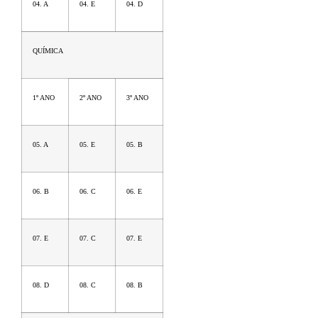
04. A
04. E
04. D
QUÍMICA
1º ANO
2º ANO
3º ANO
05. A
05. E
05. B
06. B
06. C
06. E
07. E
07. C
07. E
08. D
08. C
08. B