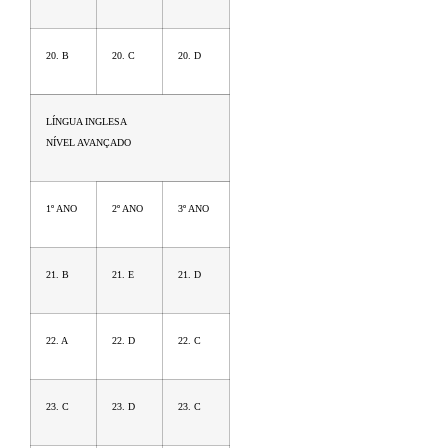
20. B
20. C
20. D
LÍNGUA INGLESA
NÍVEL AVANÇADO
1º ANO
2º ANO
3º ANO
21. B
21. E
21. D
22. A
22. D
22. C
23. C
23. D
23. C