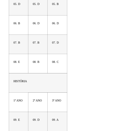
05. D
05. D
05. B
06. B
06. D
06. D
07. B
07. B
07. D
08. E
08. B
08. C
HISTÓRIA
1º ANO
2º ANO
3º ANO
09. E
09. D
09. A