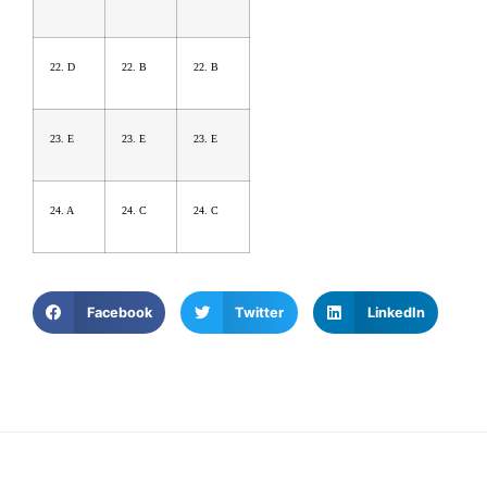
22. D
22. B
22. B
23. E
23. E
23. E
24. A
24. C
24. C
Facebook
Twitter
LinkedIn