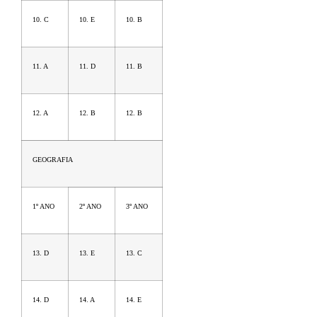
10. C
10. E
10. B
11. A
11. D
11. B
12. A
12. B
12. B
GEOGRAFIA
1º ANO
2º ANO
3º ANO
13. D
13. E
13. C
14. D
14. A
14. E