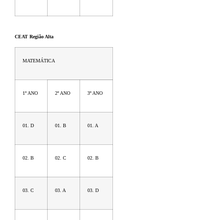
CEAT Região Alta
MATEMÁTICA
1º ANO
2º ANO
3º ANO
01. D
01. B
01. A
02. B
02. C
02. B
03. C
03. A
03. D