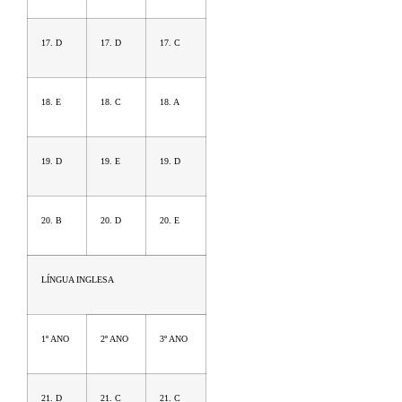
17. D
17. D
17. C
18. E
18. C
18. A
19. D
19. E
19. D
20. B
20. D
20. E
LÍNGUA INGLESA
1º ANO
2º ANO
3º ANO
21. D
21. C
21. C