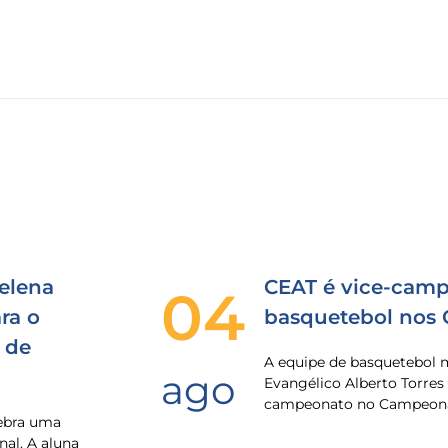
elena
CEAT é vice-camp
04
ra o
basquetebol nos
 de
A equipe de basquetebol 
ago
Evangélico Alberto Torres
campeonato no Campeona
lebra uma
nal. A aluna