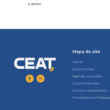
e atleta
Mapa do site
Home
Quem somos
Agende uma visita
Cursos e Serviços
Alunos e responsáveis
Funcionários e Professo