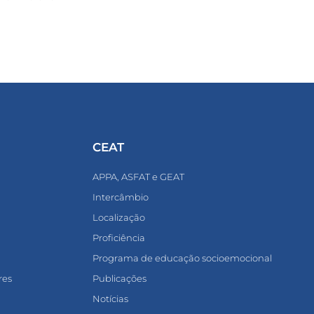
CEAT
APPA, ASFAT e GEAT
Intercâmbio
Localização
Proficiência
Programa de educação socioemocional
res
Publicações
Notícias