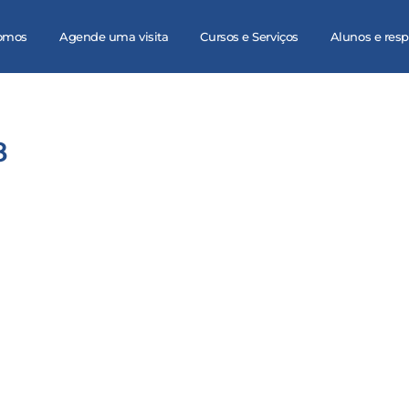
omos
Agende uma visita
Cursos e Serviços
Alunos e res
8