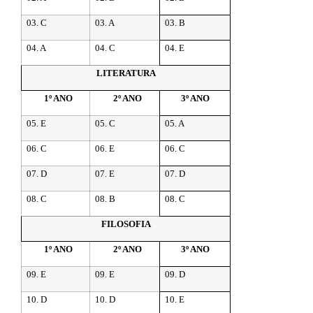
03. C
03. A
03. B
04. A
04. C
04. E
LITERATURA
1º ANO
2º ANO
3º ANO
05. E
05. C
05. A
06. C
06. E
06. C
07. D
07. E
07. D
08. C
08. B
08. C
FILOSOFIA
1º ANO
2º ANO
3º ANO
09. E
09. E
09. D
10. D
10. D
10. E