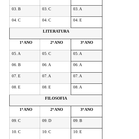
03. B
03. C
03. A
04. C
04. C
04. E
LITERATURA
1º ANO
2º ANO
3º ANO
05. A
05. C
05. A
06. B
06. A
06. A
07. E
07. A
07. A
08. E
08. E
08. A
FILOSOFIA
1º ANO
2º ANO
3º ANO
09. C
09. D
09. B
10. C
10. C
10. E