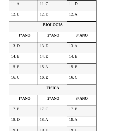
11. A
11. C
11. D
12. B
12. D
12. A
BIOLOGIA
1º ANO
2º ANO
3º ANO
13. D
13. D
13. A
14. B
14. E
14. E
15. B
15. A
15. B
16. C
16. E
16. C
FÍSICA
1º ANO
2º ANO
3º ANO
17. E
17. C
17. B
18. D
18. A
18. A
19. C
19. E
19. C