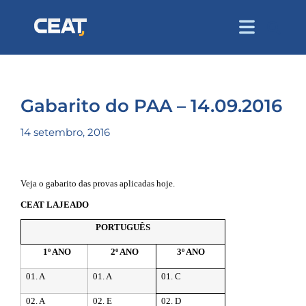
Gabarito do PAA – 14.09.2016
14 setembro, 2016
Veja o gabarito das provas aplicadas hoje.
CEAT LAJEADO
PORTUGUÊS
1º ANO
2º ANO
3º ANO
01. A
01. A
01. C
02. A
02. E
02. D