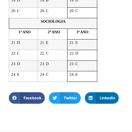
19. D
19. B
19. D
20. C
20. C
20. C
SOCIOLOGIA
1º ANO
2º ANO
3º ANO
21. D
21. E
21. E
22. C
22. C
22. D
23. D
23. D
23. C
24. E
24. C
24. E
Facebook
Twitter
LinkedIn