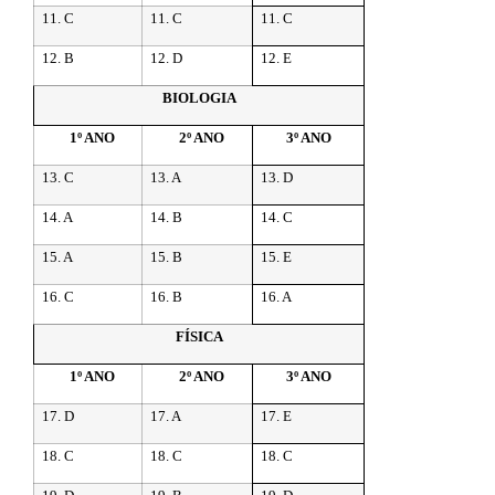
11. C
11. C
11. C
12. B
12. D
12. E
BIOLOGIA
1º ANO
2º ANO
3º ANO
13. C
13. A
13. D
14. A
14. B
14. C
15. A
15. B
15. E
16. C
16. B
16. A
FÍSICA
1º ANO
2º ANO
3º ANO
17. D
17. A
17. E
18. C
18. C
18. C