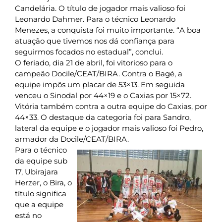
Candelária. O título de jogador mais valioso foi
Leonardo Dahmer. Para o técnico Leonardo
Menezes, a conquista foi muito importante. “A boa
atuação que tivemos nos dá confiança para
seguirmos focados no estadual”, conclui.
O feriado, dia 21 de abril, foi vitorioso para o
campeão Docile/CEAT/BIRA. Contra o Bagé, a
equipe impôs um placar de 53×13. Em seguida
venceu o Sinodal por 44×19 e o Caxias por 15×72.
Vitória também contra a outra equipe do Caxias, por
44×33. O destaque da categoria foi para Sandro,
lateral da equipe e o jogador mais valioso foi Pedro,
armador da Docile/CEAT/BIRA.
Para o técnico
da equipe sub
17, Ubirajara
Herzer, o Bira, o
título significa
que a equipe
está no