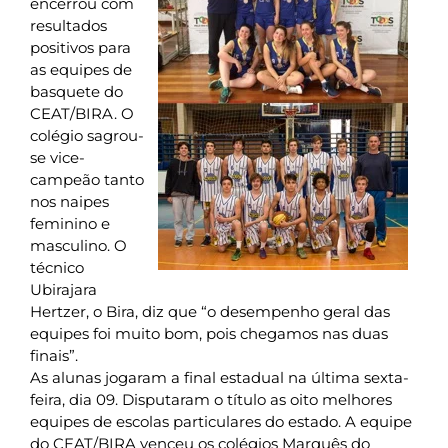
encerrou com
resultados
positivos para
as equipes de
basquete do
CEAT/BIRA. O
colégio sagrou-
se vice-
campeão tanto
nos naipes
feminino e
masculino. O
técnico
Ubirajara
Hertzer, o Bira, diz que “o desempenho geral das
equipes foi muito bom, pois chegamos nas duas
finais”.
As alunas jogaram a final estadual na última sexta-
feira, dia 09. Disputaram o título as oito melhores
equipes de escolas particulares do estado. A equipe
do CEAT/BIRA venceu os colégios Marquês do