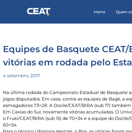
Home
Quem s
Equipes de Basquete CEAT/
vitórias em rodada pelo Est
4 setembro, 2017
Na última rodada do Campeonato Estadual de Basquete a
jogos disputados. Em casa, contra as equipes de Bagé, a e
esmagadores 73×28. A Docile/CEAT/BIRA (sub 17) também 
Em Caxias do Sul, novamente vitórias acumuladas. O Univa
o Fruki/CEAT/BIRA (sub 15) de 70×34 e a equipe do Docile
60×54.
Para o técnico Ubirajara Hertzer, o Bira, as vitórias foram 