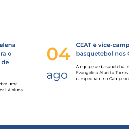
elena
CEAT é vice-camp
04
ra o
basquetebol nos
 de
A equipe de basquetebol 
ago
Evangélico Alberto Torres
campeonato no Campeona
lebra uma
nal. A aluna