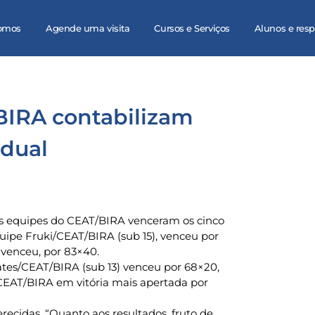
omos
Agende uma visita
Cursos e Serviços
Alunos e res
BIRA contabilizam
adual
s equipes do CEAT/BIRA venceram os cinco
quipe Fruki/CEAT/BIRA (sub 15), venceu por
venceu, por 83×40.
tes/CEAT/BIRA (sub 13) venceu por 68×20,
/CEAT/BIRA em vitória mais apertada por
merecidas. “Quanto aos resultados, fruto de