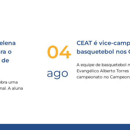
elena
CEAT é vice-camp
04
ra o
basquetebol nos
 de
A equipe de basquetebol 
ago
Evangélico Alberto Torres
campeonato no Campeona
lebra uma
nal. A aluna