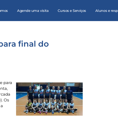
omos
Agende uma visita
Cursos e Serviços
Alunos e res
para final do
se para
enta,
arcada
). Os
 a