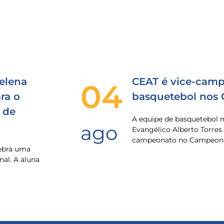
elena
CEAT é vice-camp
04
ra o
basquetebol nos
 de
A equipe de basquetebol 
ago
Evangélico Alberto Torres
campeonato no Campeona
lebra uma
nal. A aluna