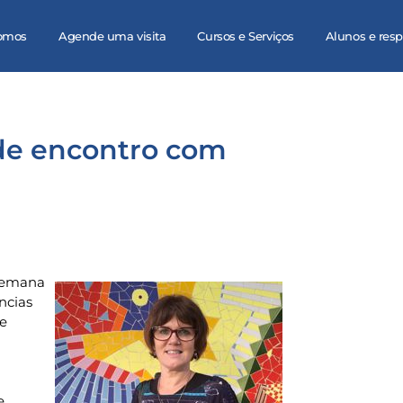
omos
Agende uma visita
Cursos e Serviços
Alunos e res
de encontro com
 semana
ncias
de
e