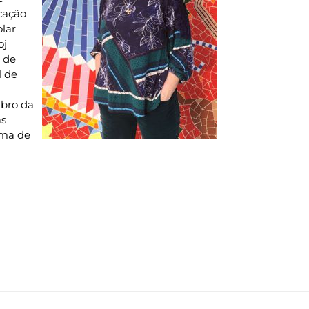
cação
olar
oj
a de
l de
mbro da
as
ama de