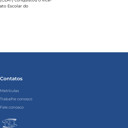
 (CEAT) conquistou o vice-
to Escolar do
Contatos
Matrículas
Trabalhe conosco
Fale conosco