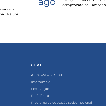
ago
Evangélico Alberto Torres
campeonato no Campeona
lebra uma
nal. A aluna
CEAT
APPA, ASFAT e GEAT
Intercâmbio
Localização
Proficiência
Programa de educação socioemocional