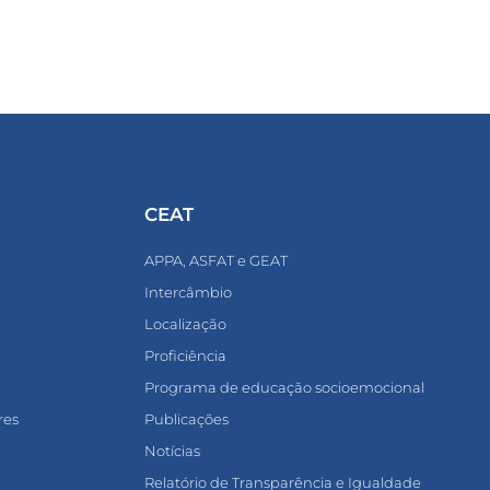
CEAT
APPA, ASFAT e GEAT
Intercâmbio
Localização
Proficiência
Programa de educação socioemocional
res
Publicações
Notícias
Relatório de Transparência e Igualdade