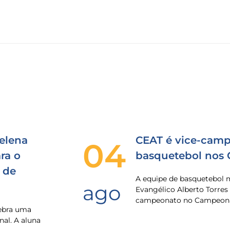
elena
CEAT é vice-camp
04
ra o
basquetebol nos
 de
A equipe de basquetebol 
ago
Evangélico Alberto Torres
campeonato no Campeona
lebra uma
nal. A aluna