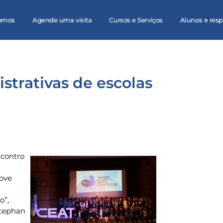
omos
Agende uma visita
Cursos e Serviços
Alunos e res
trativas de escolas
ncontro
nove
o”,
Stephan