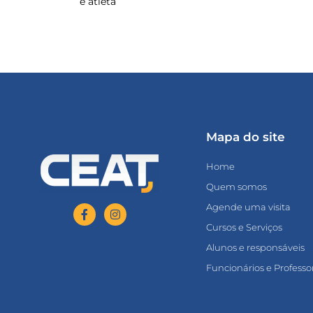
e atleta
Mapa do site
Home
Quem somos
Agende uma visita
Cursos e Serviços
Alunos e responsáveis
Funcionários e Professo