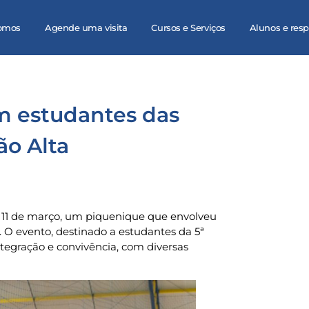
omos
Agende uma visita
Cursos e Serviços
Alunos e res
m estudantes das
ão Alta
ia 11 de março, um piquenique que envolveu
 O evento, destinado a estudantes da 5ª
tegração e convivência, com diversas