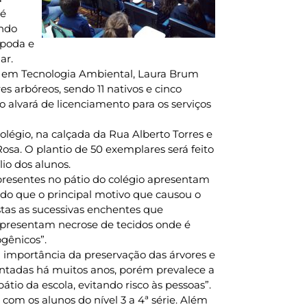
 é
ando
 poda e
ar.
re em Tecnologia Ambiental, Laura Brum
es arbóreos, sendo 11 nativos e cinco
 alvará de licenciamento para os serviços
olégio, na calçada da Rua Alberto Torres e
osa. O plantio de 50 exemplares será feito
io dos alunos.
presentes no pátio do colégio apresentam
do que o principal motivo que causou o
ostas as sucessivas enchentes que
presentam necrose de tecidos onde é
ogênicos”.
 importância da preservação das árvores e
antadas há muitos anos, porém prevalece a
io da escola, evitando risco às pessoas”.
com os alunos do nível 3 a 4ª série. Além