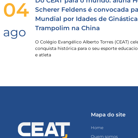
Do CEAT para o mundo: aluna H
04
Scherer Feldens é convocada pa
Mundial por Idades de Ginástica
Trampolim na China
ago
O Colégio Evangélico Alberto Torres (CEAT) ce
conquista histórica para o seu esporte educacio
e atleta
Mapa do site
Home
Quem somos