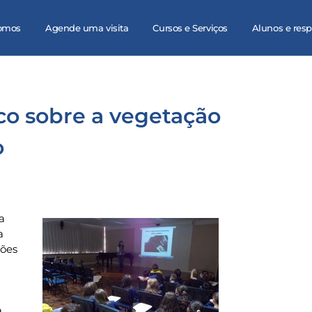
omos
Agende uma visita
Cursos e Serviços
Alunos e res
o sobre a vegetação
o
a
a
ções
a