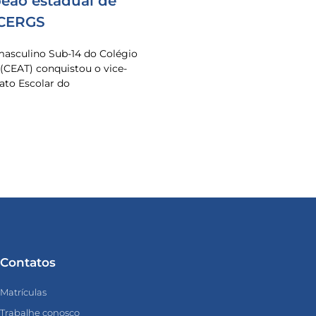
eão estadual de
 CERGS
masculino Sub-14 do Colégio
 (CEAT) conquistou o vice-
to Escolar do
Contatos
Matrículas
Trabalhe conosco