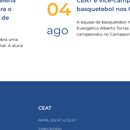
elena
CEAT é vice-camp
04
ra o
basquetebol nos
 de
A equipe de basquetebol 
ago
Evangélico Alberto Torres
campeonato no Campeona
lebra uma
nal. A aluna
CEAT
APPA, ASFAT e GEAT
Intercâmbio