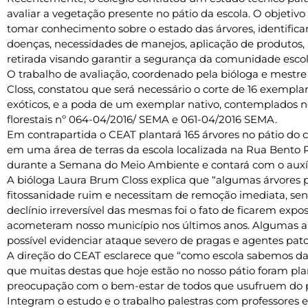
avaliar a vegetação presente no pátio da escola. O objetivo
tomar conhecimento sobre o estado das árvores, identific
doenças, necessidades de manejos, aplicação de produtos,
retirada visando garantir a segurança da comunidade escol
O trabalho de avaliação, coordenado pela bióloga e mest
Closs, constatou que será necessário o corte de 16 exemplar
exóticos, e a poda de um exemplar nativo, contemplados no
florestais nº 064-04/2016/ SEMA e 061-04/2016 SEMA.
Em contrapartida o CEAT plantará 165 árvores no pátio do c
em uma área de terras da escola localizada na Rua Bento R
durante a Semana do Meio Ambiente e contará com o auxíl
A bióloga Laura Brum Closs explica que “algumas árvores 
fitossanidade ruim e necessitam de remoção imediata, sen
declínio irreversível das mesmas foi o fato de ficarem exp
acometeram nosso município nos últimos anos. Algumas a
possível evidenciar ataque severo de pragas e agentes pat
A direção do CEAT esclarece que “como escola sabemos da
que muitas destas que hoje estão no nosso pátio foram pl
preocupação com o bem-estar de todos que usufruem do pát
Integram o estudo e o trabalho palestras com professores e 