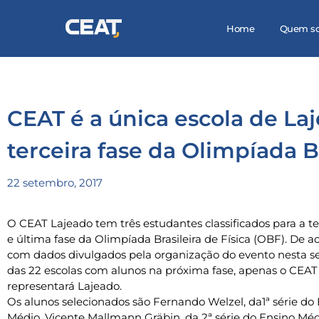
Home
Quem s
CEAT é a única escola de La
terceira fase da Olimpíada Br
22 setembro, 2017
O CEAT Lajeado tem três estudantes classificados para a te
e última fase da Olimpíada Brasileira de Física (OBF). De a
com dados divulgados pela organização do evento nesta 
das 22 escolas com alunos na próxima fase, apenas o CEAT
representará Lajeado.
Os alunos selecionados são Fernando Welzel, da1ª série do
Médio, Vicente Mallmann Gräbin, da 2ª série do Ensino Méd