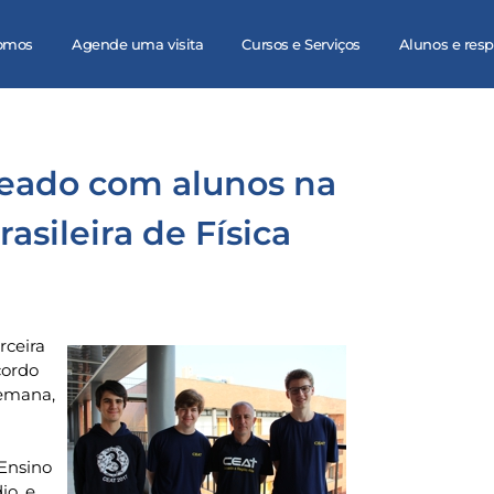
omos
Agende uma visita
Cursos e Serviços
Alunos e res
jeado com alunos na
asileira de Física
rceira
cordo
semana,
 Ensino
io, e