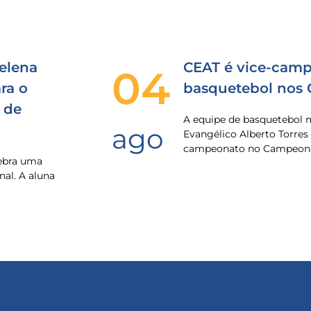
elena
CEAT é vice-camp
04
ra o
basquetebol nos
 de
A equipe de basquetebol 
ago
Evangélico Alberto Torres
campeonato no Campeona
lebra uma
nal. A aluna