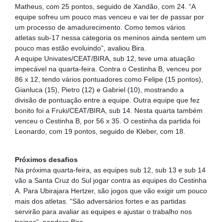
Matheus, com 25 pontos, seguido de Xandão, com 24. “A 
equipe sofreu um pouco mas venceu e vai ter de passar por 
um processo de amadurecimento. Como temos vários 
atletas sub-17 nessa categoria os meninos ainda sentem um 
pouco mas estão evoluindo”, avaliou Bira. 
A equipe Univates/CEAT/BIRA, sub 12, teve uma atuação 
impecável na quarta-feira. Contra o Cestinha B, venceu por 
86 x 12, tendo vários pontuadores como Felipe (15 pontos), 
Gianluca (15), Pietro (12) e Gabriel (10), mostrando a 
divisão de pontuação entre a equipe. Outra equipe que fez 
bonito foi a Fruki/CEAT/BIRA, sub 14. Nesta quarta também 
venceu o Cestinha B, por 56 x 35. O cestinha da partida foi 
Leonardo, com 19 pontos, seguido de Kleber, com 18. 
Próximos desafios
Na próxima quarta-feira, as equipes sub 12, sub 13 e sub 14 
vão a Santa Cruz do Sul jogar contra as equipes do Cestinha 
A. Para Ubirajara Hertzer, são jogos que vão exigir um pouco 
mais dos atletas. “São adversários fortes e as partidas 
servirão para avaliar as equipes e ajustar o trabalho nos 
treinos”, pondera Bira. 