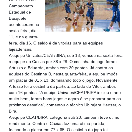
Campeonato 
Estadual de 
Basquete 
aconteceram na 
sexta-feira, dia 
11, e na quarta-
feira, dia 16. O saldo é de vitórias para as equipes 
lajeadenses.
A equipe Univates/CEAT/BIRA, sub 13, venceu na sexta-feira 
a equipe do Caxias por 88 x 28. O cestinha do jogo foram 
Artuzzo e Eduardo, ambos com 20 pontos. Já contra as 
equipes do Cestinha B, nesta quarta-feira, a equipe impôs 
um placar de 81 x 13, dominando todo o jogo. Novamente 
Artuzzo foi o cestinha da partida, ao lado do Vítor, ambos 
com 16 pontos. “A equipe Univates/CEAT/BIRA iniciou o ano 
muito bem, foram bons jogos e agora é se preparar para os 
próximos desafios”, comentou o técnico Ubirajara Hertzer, o 
Bira.
A equipe CEAT/BIRA, categoria sub 20, também teve ótimo 
rendimento. Contra o Caxias fez uma ótima partida, 
fechando o placar em 77 x 65. O cestinha do jogo foi 