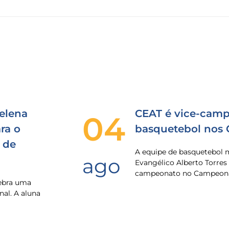
elena
CEAT é vice-camp
04
ra o
basquetebol nos
 de
A equipe de basquetebol 
ago
Evangélico Alberto Torres
campeonato no Campeona
lebra uma
nal. A aluna