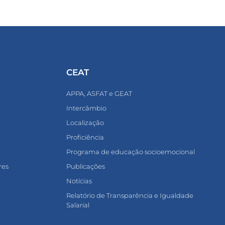
CEAT
APPA, ASFAT e GEAT
Intercâmbio
Localização
Proficiência
Programa de educação socioemocional
res
Publicações
Notícias
Relatório de Transparência e Igualdade
Salarial