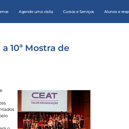
omos
Agende uma visita
Cursos e Serviços
Alunos e res
 a 10ª Mostra de
de
tes
entados
pelo
ará o