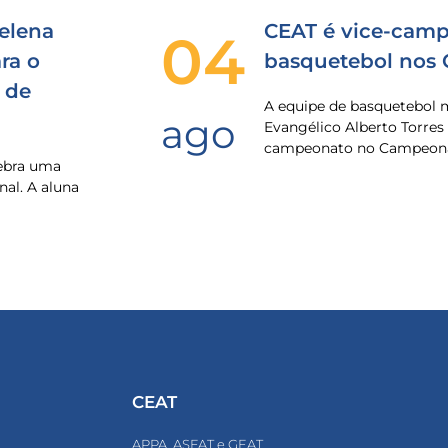
elena
CEAT é vice-camp
04
ra o
basquetebol nos
 de
A equipe de basquetebol 
ago
Evangélico Alberto Torres
campeonato no Campeona
lebra uma
nal. A aluna
CEAT
APPA, ASFAT e GEAT