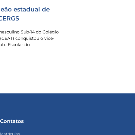
eão estadual de
 CERGS
masculino Sub-14 do Colégio
 (CEAT) conquistou o vice-
to Escolar do
Contatos
Matrículas