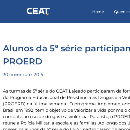
Home
Quem s
Alunos da 5ª série particip
PROERD
30 novembro, 2015
As turmas da 5ª série do CEAT Lajeado participaram da fo
do Programa Educacional de Resistência às Drogas e à Vio
(PROERD) na última semana. O programa, implementado
Brasil em 1992, tem o objetivo de valorizar a vida por meio 
combate ao uso de drogas e à violência. Para isto, o PROE
reúne a Polícia Militar, a escola e as famílias. Ao longo dos 
meses, os alunos da 5ª série do CEAT participaram de enco