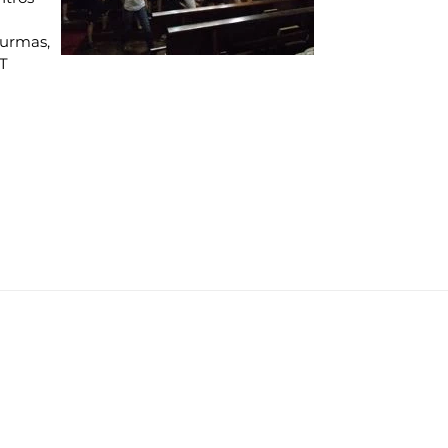
turmas,
T