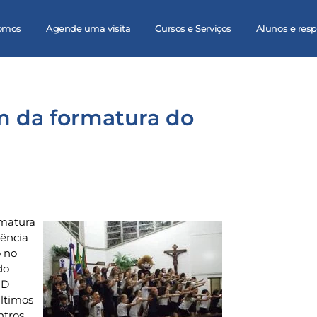
omos
Agende uma visita
Cursos e Serviços
Alunos e res
am da formatura do
rmatura
lência
 no
do
RD
últimos
ntros