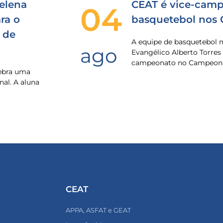
elena
CEAT é vice-camp
04
ra o
basquetebol nos
 de
A equipe de basquetebol 
ago
Evangélico Alberto Torres
campeonato no Campeona
lebra uma
nal. A aluna
CEAT
APPA, ASFAT e GEAT