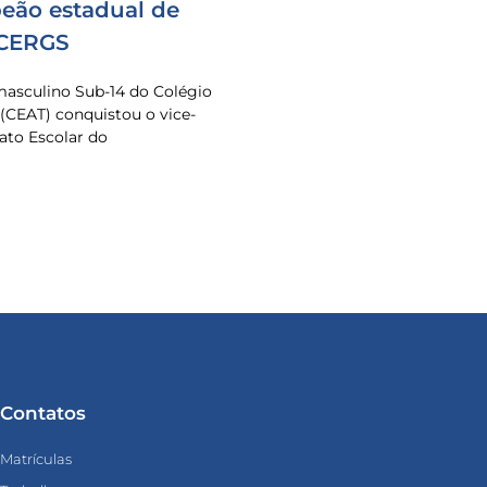
eão estadual de
 CERGS
masculino Sub-14 do Colégio
 (CEAT) conquistou o vice-
to Escolar do
Contatos
Matrículas