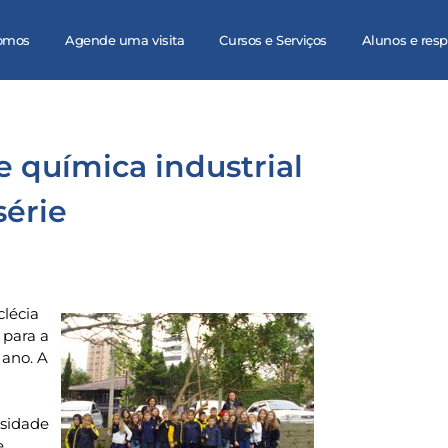
omos
Agende uma visita
Cursos e Serviços
Alunos e res
e química industrial
série
clécia
 para a
 ano. A
rsidade
e