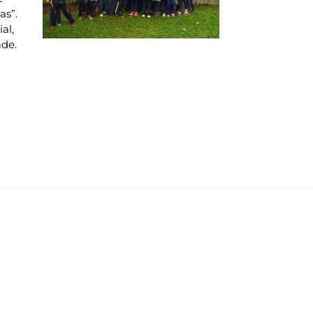
as”.
al,
ade.