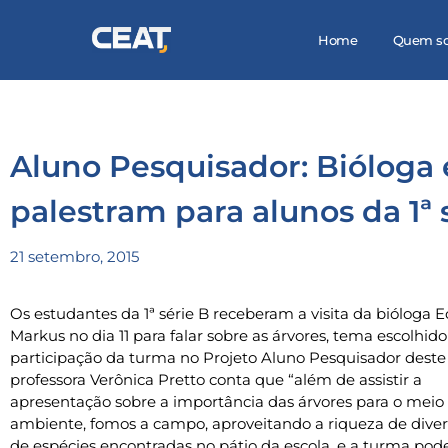
Home
Quem s
Aluno Pesquisador: Bióloga 
palestram para alunos da 1ª 
21 setembro, 2015
Os estudantes da 1ª série B receberam a visita da bióloga E
Markus no dia 11 para falar sobre as árvores, tema escolhido
participação da turma no Projeto Aluno Pesquisador deste
professora Verônica Pretto conta que “além de assistir a
apresentação sobre a importância das árvores para o meio
ambiente, fomos a campo, aproveitando a riqueza de dive
de espécies encontradas no pátio da escola, e a turma pod