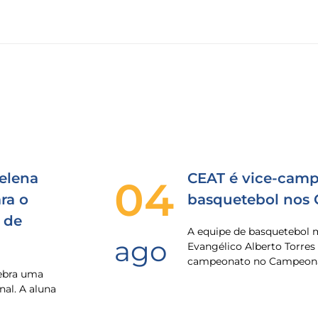
elena
CEAT é vice-camp
04
ra o
basquetebol nos
 de
A equipe de basquetebol 
ago
Evangélico Alberto Torres
campeonato no Campeona
lebra uma
nal. A aluna