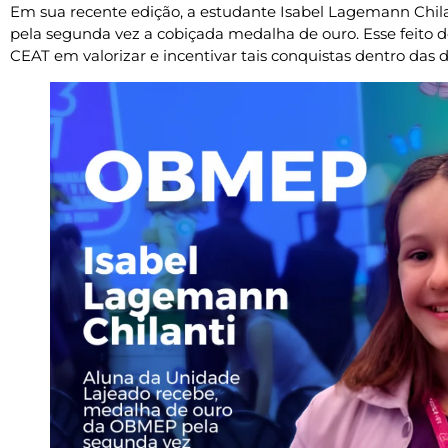
Em sua recente edição, a estudante Isabel Lagemann Chila
pela segunda vez a cobiçada medalha de ouro. Esse feit
CEAT em valorizar e incentivar tais conquistas dentro das di