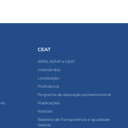
CEAT
APPA, ASFAT e GEAT
Intercâmbio
Localização
Proficiência
Programa de educação socioemocional
res
Publicações
Notícias
Relatório de Transparência e Igualdade
Salarial