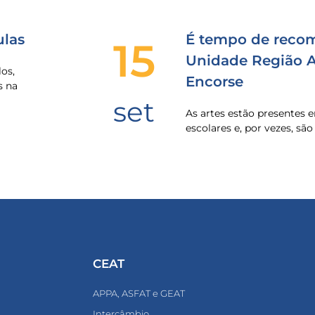
las
É tempo de recom
15
Unidade Região Al
os,
Encorse
s na
set
As artes estão presentes
escolares e, por vezes, sã
CEAT
APPA, ASFAT e GEAT
Intercâmbio