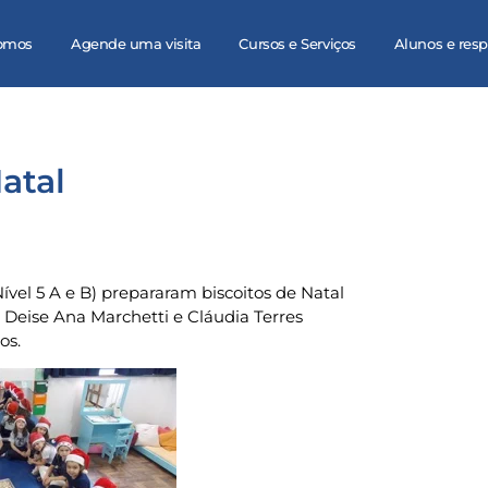
omos
Agende uma visita
Cursos e Serviços
Alunos e res
Natal
vel 5 A e B) prepararam biscoitos de Natal
 Deise Ana Marchetti e Cláudia Terres
os.