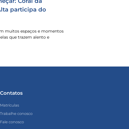
eçar: Coral da
ta participa do
 em muitos espaços e momentos
o elas que trazem alento e
Contatos
Matrículas
Trabalhe conosco
Fale conosco