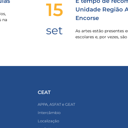
las
É tempo de recom
15
Unidade Região Al
os,
Encorse
s na
set
As artes estão presentes
escolares e, por vezes, sã
CEAT
APPA, ASFAT e GEAT
Intercâmbio
Localização