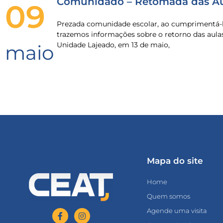
Comunidado – Retomada das Au
09
Prezada comunidade escolar, ao cumprimentá-l
trazemos informações sobre o retorno das aula
Unidade Lajeado, em 13 de maio,
maio
Mapa do site
Home
Quem somos
Agende uma visita