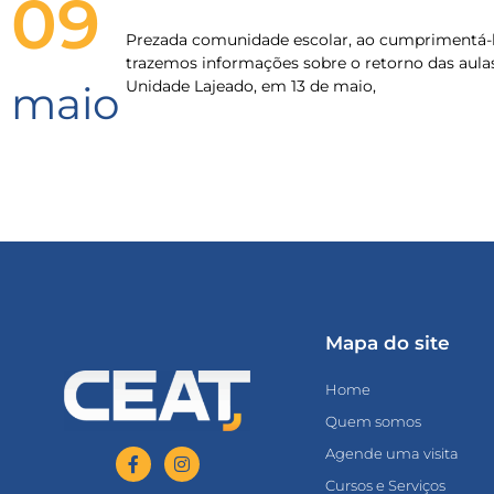
09
Prezada comunidade escolar, ao cumprimentá-l
trazemos informações sobre o retorno das aula
Unidade Lajeado, em 13 de maio,
maio
Mapa do site
Home
Quem somos
Agende uma visita
Cursos e Serviços