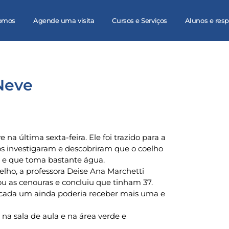
omos
Agende uma visita
Cursos e Serviços
Alunos e res
 Neve
na última sexta-feira. Ele foi trazido para a
s investigaram e descobriram que o coelho
e e que toma bastante água.
lho, a professora Deise Ana Marchetti
u as cenouras e concluiu que tinham 37.
 cada um ainda poderia receber mais uma e
na sala de aula e na área verde e