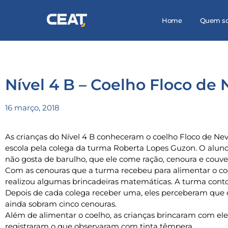
Home
Quem s
Nível 4 B – Coelho Floco de
16 março, 2018
As crianças do Nível 4 B conheceram o coelho Floco de Neve 
escola pela colega da turma Roberta Lopes Guzon. O aluno
não gosta de barulho, que ele come ração, cenoura e couv
Com as cenouras que a turma recebeu para alimentar o coe
realizou algumas brincadeiras matemáticas. A turma conto
Depois de cada colega receber uma, eles perceberam que
ainda sobram cinco cenouras.
Além de alimentar o coelho, as crianças brincaram com ele 
registraram o que observaram com tinta têmpera.