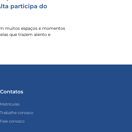
ta participa do
 em muitos espaços e momentos
o elas que trazem alento e
Contatos
Matrículas
Trabalhe conosco
Fale conosco