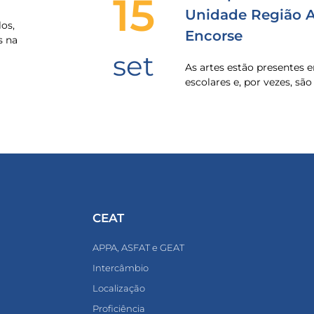
15
Unidade Região Al
os,
Encorse
s na
set
As artes estão presentes
escolares e, por vezes, sã
CEAT
APPA, ASFAT e GEAT
Intercâmbio
Localização
Proficiência