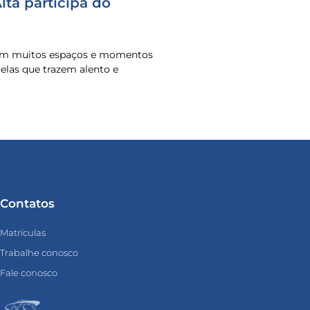
ta participa do
 em muitos espaços e momentos
o elas que trazem alento e
Contatos
Matrículas
Trabalhe conosco
Fale conosco