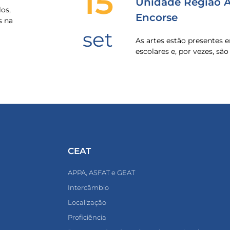
15
Unidade Região Al
os,
Encorse
s na
set
As artes estão presentes
escolares e, por vezes, sã
CEAT
APPA, ASFAT e GEAT
Intercâmbio
Localização
Proficiência