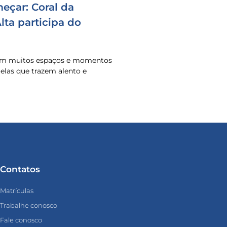
eçar: Coral da
ta participa do
 em muitos espaços e momentos
o elas que trazem alento e
Contatos
Matrículas
Trabalhe conosco
Fale conosco