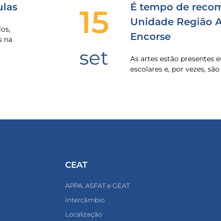
las
É tempo de recom
15
Unidade Região Al
os,
Encorse
s na
set
As artes estão presentes
escolares e, por vezes, sã
CEAT
APPA, ASFAT e GEAT
Intercâmbio
Localização