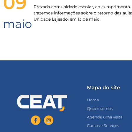
09
Prezada comunidade escolar, ao cumprimentá-l
trazemos informações sobre o retorno das aula
Unidade Lajeado, em 13 de maio,
maio
Mapa do site
Home
Quem somos
Agende uma visita
Cursos e Serviços