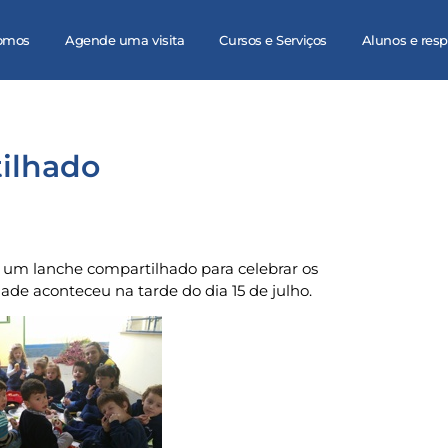
omos
Agende uma visita
Cursos e Serviços
Alunos e res
tilhado
am um lanche compartilhado para celebrar os
de aconteceu na tarde do dia 15 de julho.