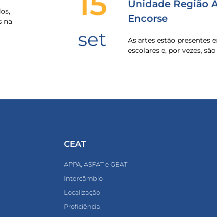
15
Unidade Região Al
os,
Encorse
s na
set
As artes estão presentes
escolares e, por vezes, sã
CEAT
APPA, ASFAT e GEAT
Intercâmbio
Localização
Proficiência