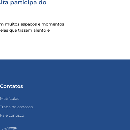
ta participa do
 em muitos espaços e momentos
o elas que trazem alento e
Contatos
Matrículas
Trabalhe conosco
Fale conosco