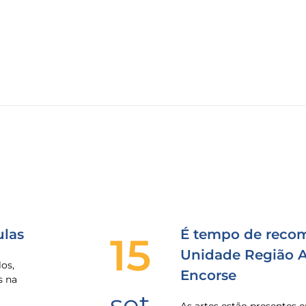
las
É tempo de recom
15
Unidade Região Al
os,
Encorse
s na
set