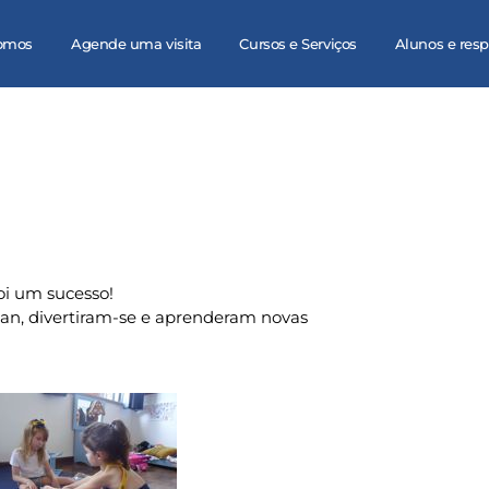
omos
Agende uma visita
Cursos e Serviços
Alunos e res
oi um sucesso!
lian, divertiram-se e aprenderam novas