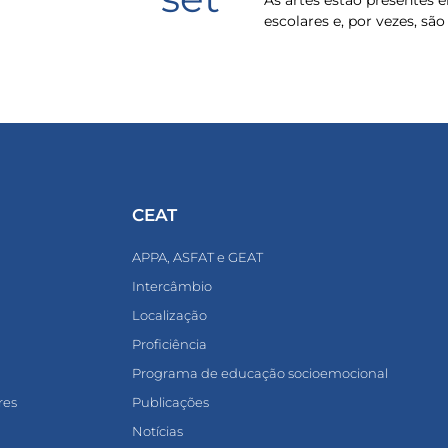
As artes estão presentes
escolares e, por vezes, sã
CEAT
APPA, ASFAT e GEAT
Intercâmbio
Localização
Proficiência
Programa de educação socioemocional
res
Publicações
Notícias