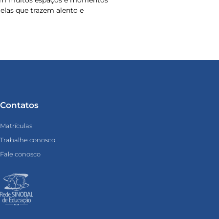
 em muitos espaços e momentos
o elas que trazem alento e
Contatos
Matrículas
Trabalhe conosco
Fale conosco