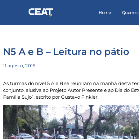
Home
Quem s
N5 A e B – Leitura no pátio
11 agosto, 2015
As turmas do nível 5 A e B se reuniram na manhã desta terç
conjunto, alusiva ao Projeto Autor Presente e ao Dia do Estu
Família Sujo”, escrito por Gustavo Finkler.