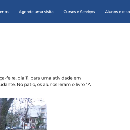
omos
Agende uma visita
Cursos e Serviços
Alunos e res
a-feira, dia 11, para uma atividade em
dante. No pátio, os alunos leram o livro “A