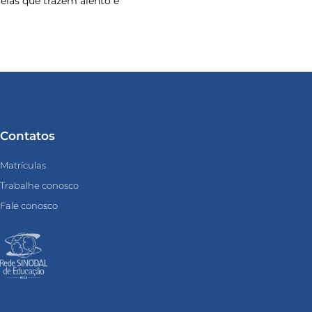
o elas que trazem alento e
Contatos
Matrículas
Trabalhe conosco
Fale conosco