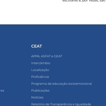
escolares e, por vezes, sã
CEAT
APPA, ASFAT e GEAT
Intercâmbio
Localização
Proficiência
Programa de educação socioemocional
res
Publicações
Notícias
Relatório de Transparência e Igualdade