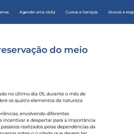
omos
Agende uma visita
Cursos e Serviços
Alunos e res
reservação do meio
o no último dia 05, durante o mês de
obre os quatro elementos da natureza
riências, envolvendo diferentes
e incentivar e despertar para a importância
passeios realizados pelas dependências da
onversar sobre o cuidado que devem ter