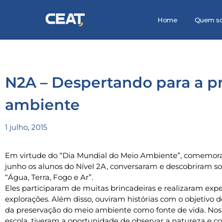
Home
Quem s
N2A – Despertando para a p
ambiente
1 julho, 2015
Em virtude do “Dia Mundial do Meio Ambiente”, comemorad
junho os alunos do Nível 2A, conversaram e descobriram s
“Água, Terra, Fogo e Ar”.
Eles participaram de muitas brincadeiras e realizaram expe
explorações. Além disso, ouviram histórias com o objetivo d
da preservação do meio ambiente como fonte de vida. Nos 
escola, tiveram a oportunidade de observar a natureza e c