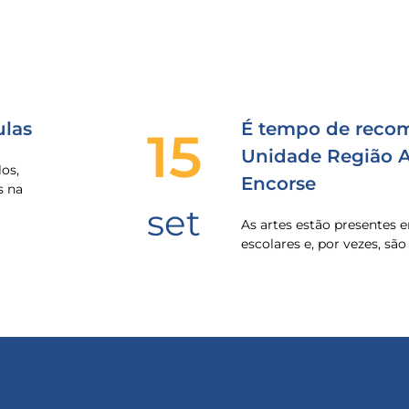
las
É tempo de recom
15
Unidade Região Al
os,
Encorse
s na
set
As artes estão presentes
escolares e, por vezes, sã